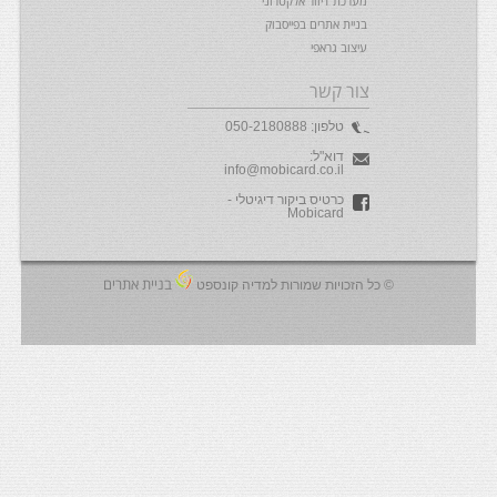
מערכת דיוור אלקטרוני
בניית אתרים בפייסבוק
עיצוב גראפי
צור קשר
טלפון:
050-2180888
דוא"ל:
info@mobicard.co.il
כרטיס ביקור דיגיטלי -
Mobicard
בניית אתרים
© כל הזכויות שמורות למדיה קונספט