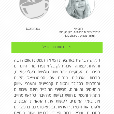
ורד בן-ארי
..נשמח להפגש!
מנהלת רשתות חברתיות, תיקי לקוחות
ומוצר. משווקת Mobicard
פיתוח מערכות מובייל
הגלישה ברשת באמצעות הסלולר תופסת תאוצה רבה
ומהירות עצומה והינה חלק בלתי נפרד מחיי היום יום
הפרטיים והעסקיים. יותר ויותר גולשים, בעלי עסקים,
חברות וארגונים מזהים את הפוטנציאל הקיים
והמדהים בסלולר ומכוונים קמפיינים ומערכי שיווק
מותאמים ותואמים. מכשירי המובייל הינם איכותיים
מתמיד ומספקים חווית גלישה מרהיבה. כל זאת מחייב
את בעלי האתרים לעשות את ההתאמות הנכונות,
ולפתח את היכולת להיראות נכון ואיכותי גם במכשירים
החכמים, ומכאן ברור הצורך בבניית אתר מותאם