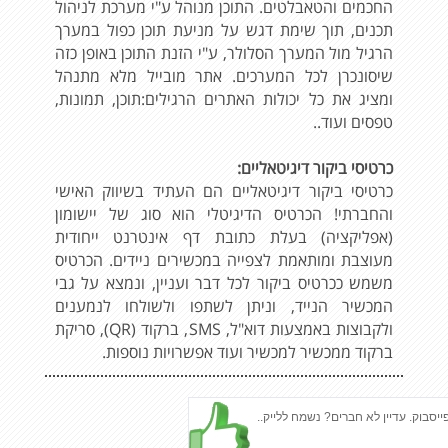
החכמים והטאבלטים. התוכן מנוהל ע"י מערכת לניהול
תכנים, תוך שימת דגש על מניעת תוכן כפול במערך
הרגיל מול המערך הסלולר, ע"י הזנת התוכן באופן כזה
שיסונכרן לכל המערכים. אתר מובייל מלא מתנהל
ומציג את כל יכולות האתרים הרגילים:תוכן, תמונות,
טפסים ועוד..
כרטיסי ביקור דיגיטאליים:
כרטיסי ביקור דיגיטאליים הם העתיד בשיווק האישי
והחברתי! הכרטיס הדיגיטלי הוא סוג של יישומון
(אפליקציה) בעלת כתובת דף אינטרנט ייחודית
מעוצבת ומותאמת לצפייה במכשירים ניידים. הכרטיס
משמש ככרטיס ביקור לכל דבר ועניין, ונמצא על גבי
המכשיר הנייד, וניתן לשתפו ולשולחו לנמענים
ולקבוצות באמצעות דוא"ל, SMS, ברקוד (QR), סריקת
ברקוד ממכשיר למכשיר ועוד אפשרויות נוספות.
סבוק. עדיין לא חברים? נשמח ללייק..