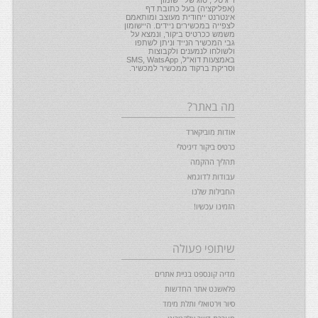
דיגיטלי, סוג של יישומון
(אפליקציה) בעל כתובת דף
אינטרנט ייחודית מעוצב ומותאמם
לצפייה במכשירים ניידים. היישומון
משמש ככרטיס ביקור, ונמצא על
גבי המכשיר הנייד וניתן לשתפו
ולשולחו לנמענים ולקבוצות
באמצעות דוא"ל, SMS, WatsApp
וסריקת ברקוד ממכשיר למכשיר.
מה באתר?
אודות מוביקארד
כרטיס ביקור דיגיטלי
תהליך ההקמה
עבודות לדוגמא
החבילות שלנו
הזמינו עכשיו!
שיתופי פעולה
מדיה קונספט בניית אתרים
פלאשנט אתר החדשות
סיור וירטואלי ותלת מימד