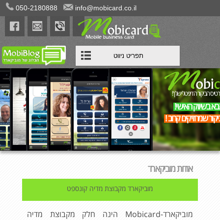
050-2180888
info@mobicard.co.il
תפריט ניווט
רטיס הביקור הדיגיטלי שלך!
א בשיווק האישי!
יקור שמחזיקים קרוב !
אודות מוביקארד
מוביקארד מקבוצת מדיה קונספט
מוביקארד-Mobicard הינה חלק מקבוצת מדיה