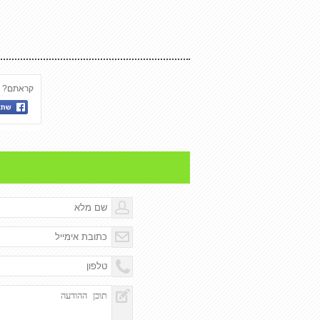
קראתם? שת